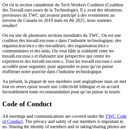
On est la section canadienne du Tech Workers Coalition (Coalition
des Travaill.eurs.euses de la Technologie). Il y avait des itératrions
previeuses du TWC qui avaient participé à des evenements au
traverse du Canada en 2019 mais en été 2025, nous sommes
renaître!
On est une de plusieures sections mondiales du TWC. On est une
coalition des travaill.eur.euse.s dans l’industrie technologique, des
organisa.teur.trice.s des travailleurs, des organisateur.trice.s
communitaires et des amis. On veut bâtir la solidarité entre les
travaill.eur.euse.s et élabourer une perspective qui centre les
experiences des travaill.eur.euse.s. Tous les travaill.eur.euse.s sont
accuillée pour organiser, pour apprendre et pour qu’on puisse
réaffirmer notre pouvoir dans l’industrie technologique.
Au présent, la plupart de nos membres sont anglophone mais on met
tout en oeuvr epour nourir une collectivité billingue et on accueil
favorablement toute recommandation pour qu’on puisse la nourir.
Code of Conduct
All meetings and communications are covered under the
TWC Code
of Conduct
. The privacy and safety of our members is important to
us. Sharing the identity of members and or taking/sharing photos are