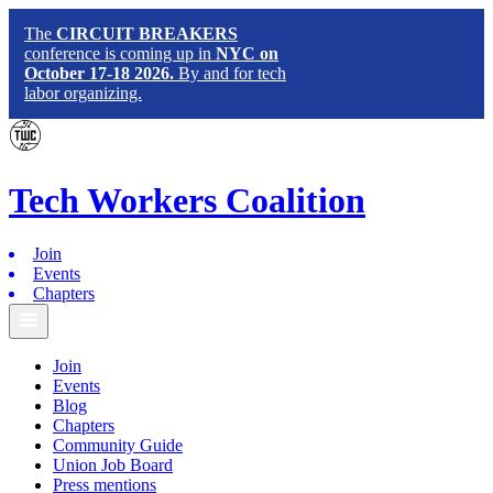
The
CIRCUIT BREAKERS
conference is coming up in
NYC on
October 17-18 2026.
By and for tech
labor organizing.
Tech
Workers
Coalition
Join
Events
Chapters
Join
Events
Blog
Chapters
Community Guide
Union Job Board
Press mentions